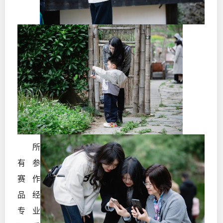
所
有参
赛作
品经
专业