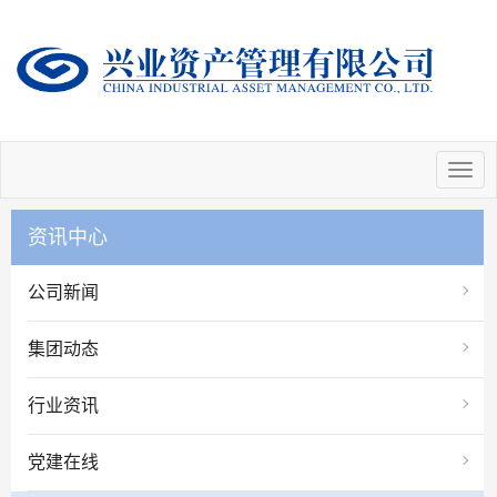
资讯中心
公司新闻
集团动态
行业资讯
党建在线