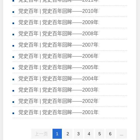
党史百年 | 党史百年回眸——2010年
党史百年 | 党史百年回眸——2009年
党史百年 | 党史百年回眸——2008年
党史百年 | 党史百年回眸——2007年
党史百年 | 党史百年回眸——2006年
党史百年 | 党史百年回眸——2005年
党史百年 | 党史百年回眸——2004年
党史百年 | 党史百年回眸——2003年
党史百年 | 党史百年回眸——2002年
党史百年 | 党史百年回眸——2001年
上一页
1
2
3
4
5
6
...